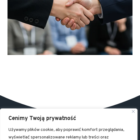
Cenimy Twoją prywatność
Używamy plików cookie, aby poprawić komfort przeglądania,
wyświetlać spersonalizowane reklamy lub treści oraz
© 2026 AD Palia - Stowarzyszenie na rzecz rozwoju